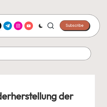
k.com
tter.com
t.me
instagram.com
youtube.com
Subscribe
derherstellung der