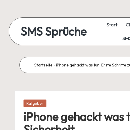
Skip
to
Start
C
SMS Sprüche
content
SMS
Startseite
»
iPhone gehackt was tun: Erste Schritte 
Posted
Ratgeber
in
iPhone gehackt was t
Sicherheit