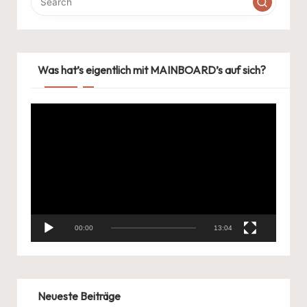
Was hat’s eigentlich mit MAINBOARD’s auf sich?
V
i
d
e
o
-
P
l
00:00
13:04
a
y
e
r
Neueste Beiträge