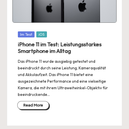
Posted
Im Test
iOS
in
iPhone 11 im Test: Leistungsstarkes
Smartphone im Alltag
Das iPhone 11 wurde ausgiebig getestet und
beeindruckt durch seine Leistung, Kameraqualität
und Akkulaufzeit. Das iPhone 11 bietet eine
ausgezeichnete Performance und eine vielseitige
Kamera, die mit ihrem Ultraweitwinkel-Objektiv für
beeindruckende…
Read More