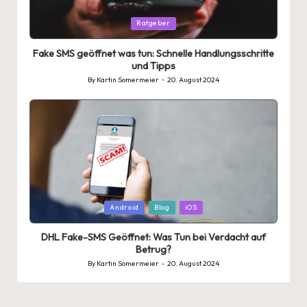
Posted
Ratgeber
in
Fake SMS geöffnet was tun: Schnelle Handlungsschritte
und Tipps
By
Kartin Somermeier
20. August 2024
Posted
by
Posted
Android
Blog
iOS
in
DHL Fake-SMS Geöffnet: Was Tun bei Verdacht auf
Betrug?
By
Kartin Somermeier
20. August 2024
Posted
by