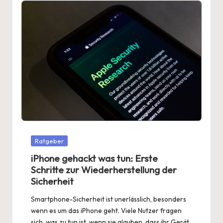
Posted
Ratgeber
in
iPhone gehackt was tun: Erste
Schritte zur Wiederherstellung der
Sicherheit
Smartphone-Sicherheit ist unerlässlich, besonders
wenn es um das iPhone geht. Viele Nutzer fragen
sich, was zu tun ist, wenn sie glauben, dass ihr Gerät