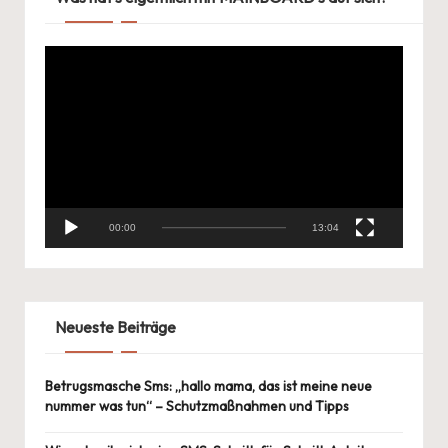
V
i
d
e
o
-
P
l
00:00
13:04
a
y
e
r
Neueste Beiträge
Betrugsmasche Sms: „hallo mama, das ist meine neue
nummer was tun“ – Schutzmaßnahmen und Tipps