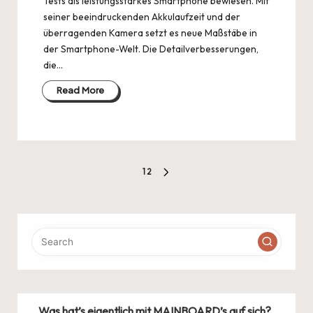
Tests als leistungsstarkes Smartphone bewiesen. Mit
seiner beeindruckenden Akkulaufzeit und der
überragenden Kamera setzt es neue Maßstäbe in
der Smartphone-Welt. Die Detailverbesserungen,
die…
Read More
Seitennummerierung
1
2
NEXT
der
PAGE
Beiträge
Was hat’s eigentlich mit MAINBOARD’s auf sich?