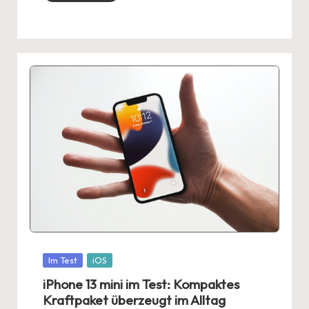
Posted
Im Test
iOS
in
iPhone 13 mini im Test: Kompaktes
Kraftpaket überzeugt im Alltag