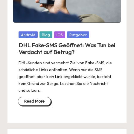
Posted
Android
Blog
iOS
Ratgeber
in
DHL Fake-SMS Geöffnet: Was Tun bei
Verdacht auf Betrug?
DHL-Kunden sind vermehrt Ziel von Fake-SMS, die
schädliche Links enthalten. Wenn nur die SMS
geöffnet, aber kein Link angeklickt wurde, besteht
kein Grund zur Sorge. Löschen Sie die Nachricht
und setzen…
Read More