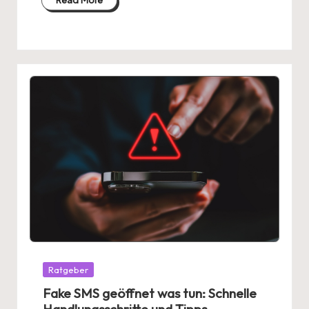
Read More
Posted
Ratgeber
in
Fake SMS geöffnet was tun: Schnelle