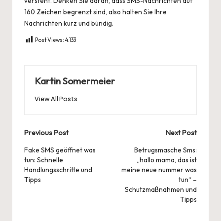
versteht. Denken Sie daran, dass SMS-Nachrichten auf
160 Zeichen begrenzt sind, also halten Sie Ihre
Nachrichten kurz und bündig.
Post Views:
4.133
Kartin Somermeier
View All Posts
Post
Previous Post
Next Post
navigation
Fake SMS geöffnet was
Betrugsmasche Sms:
tun: Schnelle
„hallo mama, das ist
Handlungsschritte und
meine neue nummer was
Tipps
tun“ –
Schutzmaßnahmen und
Tipps