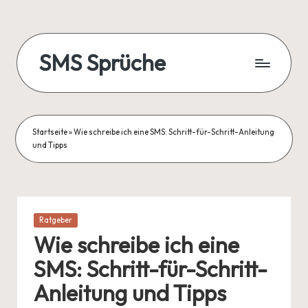
Skip
to
SMS Sprüche
content
Startseite
»
Wie schreibe ich eine SMS: Schritt-für-Schritt-Anleitung
und Tipps
Posted
Ratgeber
in
Wie schreibe ich eine
SMS: Schritt-für-Schritt-
Anleitung und Tipps